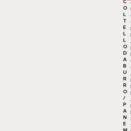
C
O
L
T
E
L
L
O
D
A
B
U
R
R
O
/
P
A
N
E
M