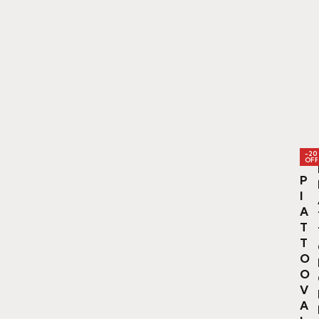
-20
OFF
P
I
A
T
T
O
O
V
A