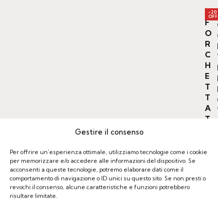
-20
OFF
F
O
R
C
H
E
T
T
A
T
A
Gestire il consenso
V
O
Per offrire un’esperienza ottimale, utilizziamo tecnologie come i cookie
L
per memorizzare e/o accedere alle informazioni del dispositivo. Se
acconsenti a queste tecnologie, potremo elaborare dati come il
A
comportamento di navigazione o ID unici su questo sito. Se non presti o
M
revochi il consenso, alcune caratteristiche e funzioni potrebbero
O
risultare limitate.
D
.