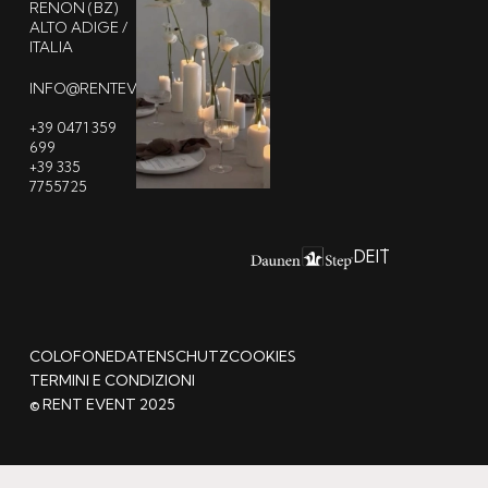
RENON (BZ)
ALTO ADIGE /
ITALIA
INFO@RENTEVENT.IT
+39 0471 359
699
+39 335
7755725
DE
IT
COLOFONE
DATENSCHUTZ
COOKIES
TERMINI E CONDIZIONI
© RENT EVENT 2025