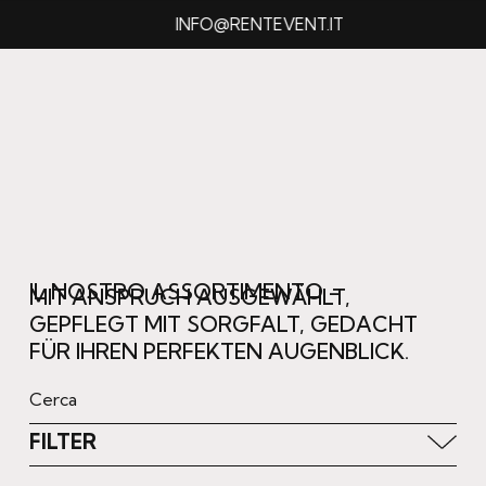
INFO@RENTEVENT.IT
IL NOSTRO ASSORTIMENTO –
MIT ANSPRUCH AUSGEWÄHLT,
GEPFLEGT MIT SORGFALT, GEDACHT
FÜR IHREN PERFEKTEN AUGENBLICK.
FILTER