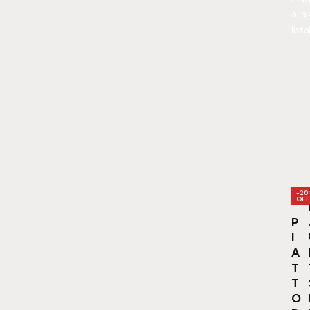
alla
lista
-20
OFF
P
I
A
T
T
O