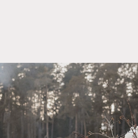
ista
Aggiungere alla lista
-20% OFF
 DA
COLTELLO DA BURRO/PA
LCE MOD.
MOD. VENEZIA
PREZZO UNITARIO:
MISURE:
€
0,90
€
0,72
-20%
RIO:
MISURE:
14,9cm
OFF
0%
Aggiungere alla lista
ista