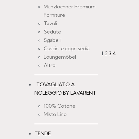
Münzlochner Premium
Forniture
Aggiungere alla l
Tavoli
Sedute
Sgabelli
Cuscini e copri sedia
1
2
3
4
Loungemöbel
-20% OFF
Altro
FORCHETTA
TOVAGLIATO A
VENEZIA
NOLEGGIO BY LAVARENT
PREZZO
100% Cotone
UNITARIO:
€
0,
€
0,72
-20% OF
Misto Lino
TENDE