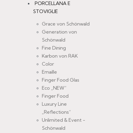
PORCELLANA E
STOVIGLIE
Grace von Schönwald
Generation von
Schönwald
Fine Dining
Karbon von RAK
Color
Emaille
Finger Food Glas
Eco „NEW“
Finger Food
Luxury Line
„Reflections“
Unlimited & Event -
FORCHETTA
Schönwald