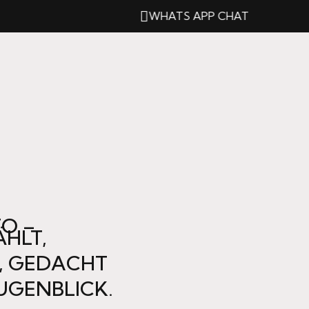
WHATS APP CHAT
O –
HLT,
, GEDACHT
UGENBLICK.