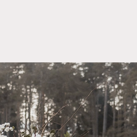
Aggiungere alla lista
-20% OFF
NE
CUCCHIAINO CAFFÈ/DESSERT
VENEZIA
18cm
PREZZO UNITARIO:
MISURE:
13,5cm
€
0,90
€
0,72
-20%
OFF
Aggiungere alla lista