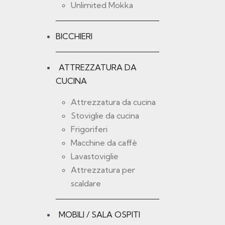
TENDENCE
Unlimited Mokka
PREZZO UNITA
€
0,47
BICCHIERI
ATTREZZATURA DA
Aggiungere alla l
CUCINA
Attrezzatura da cucina
Stoviglie da cucina
Frigoriferi
Macchine da caffè
-20% OFF
Lavastoviglie
Attrezzatura per
PIATTO FON
scaldare
PREZZO UNITA
€
1,80
€
1,44
-2
MOBILI / SALA OSPITI