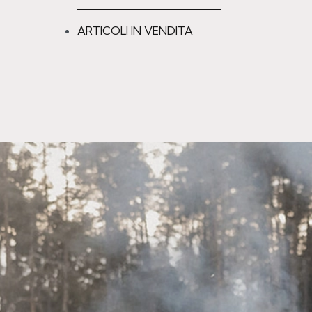
Aggiungere alla l
ARTICOLI IN VENDITA
-20% OFF
FORCHETTA
DESSERT/DO
VENEZIA
PREZZO UNITA
€
0,90
€
0,72
-2
OFF
Aggiungere alla l