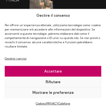
/ ITALIA
INFO@RENTEVENT.IT
Gestire il consenso
+39 0471 359
Per offrire un’esperienza ottimale, utilizziamo tecnologie come i cookie
699
per memorizzare e/o accedere alle informazioni del dispositivo. Se
+39 335
acconsenti a queste tecnologie, potremo elaborare dati come il
7755725
comportamento di navigazione o ID unici su questo sito. Se non presti o
revochi il consenso, alcune caratteristiche e funzioni potrebbero
risultare limitate.
Gestire i servizi
Accettare
Rifiutare
Mostrare le preferenze
Cookies
PRIVACY
Colofone