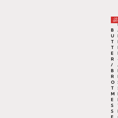
-20
OFF
B
U
T
T
E
R
/
B
R
O
T
M
E
S
S
E