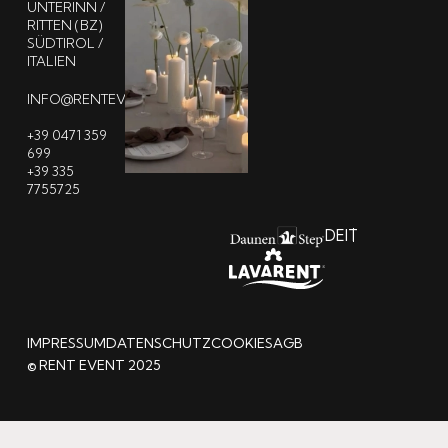
UNTERINN /
RITTEN (BZ)
SÜDTIROL /
ITALIEN
INFO@RENTEVENT.IT
+39 0471 359
699
+39 335
7755725
DE
IT
IMPRESSUM
DATENSCHUTZ
COOKIES
AGB
© RENT EVENT 2025