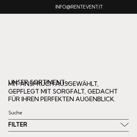
INFO@RENTEVENT.IT
UNSER SORTIMENT –
MIT ANSPRUCH AUSGEWÄHLT,
GEPFLEGT MIT SORGFALT, GEDACHT
FÜR IHREN PERFEKTEN AUGENBLICK.
FILTER