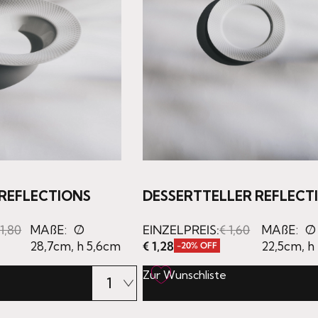
 REFLECTIONS
DESSERTTELLER REFLECT
1,80
MAßE:
Ø
EINZELPREIS:
€
1,60
MAßE:
Ø
28,7cm, h 5,6cm
€
1,28
22,5cm, h
-20% OFF
Zur Wunschliste