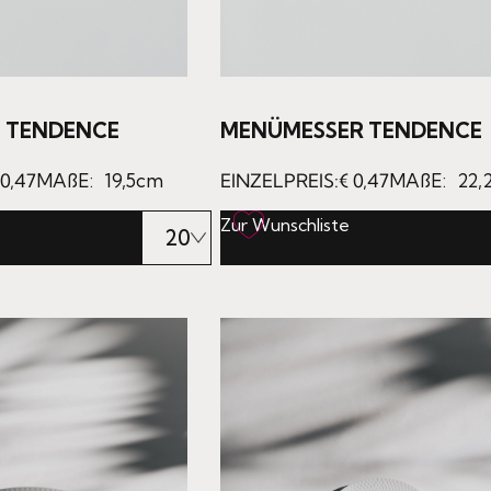
 TENDENCE
MENÜMESSER TENDENCE
0,47
MAßE:
19,5cm
EINZELPREIS:
€
0,47
MAßE:
22,
Zur Wunschliste