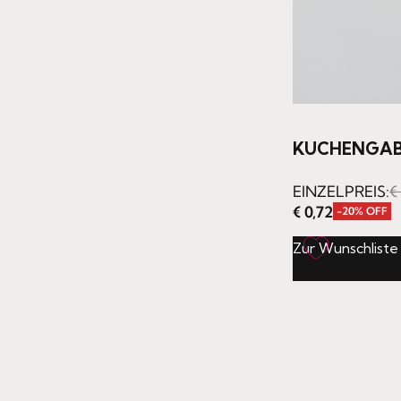
KUCHENGAB
EINZELPREIS:
€
€
0,72
-20% OFF
Zur Wunschliste