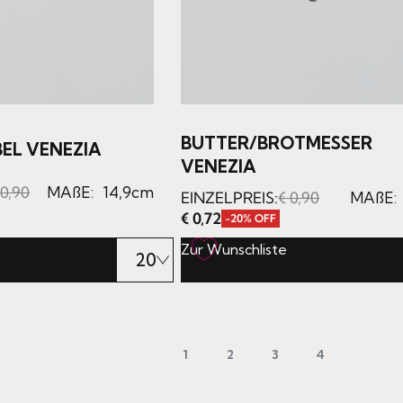
BUTTER/BROTMESSER
EL VENEZIA
VENEZIA
0,90
MAßE:
14,9cm
EINZELPREIS:
€
0,90
MAßE:
€
0,72
-20% OFF
Zur Wunschliste
1
2
3
4