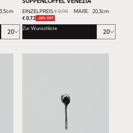
SUPPENLÖFFEL VENEZIA
3,5cm
EINZELPREIS:
€
0,90
MAßE:
20,3cm
€
0,72
-20% OFF
Zur Wunschliste