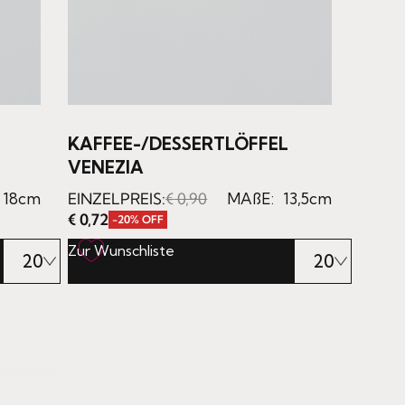
KAFFEE-/DESSERTLÖFFEL
VENEZIA
18cm
EINZELPREIS:
€
0,90
MAßE:
13,5cm
€
0,72
-20% OFF
Zur Wunschliste