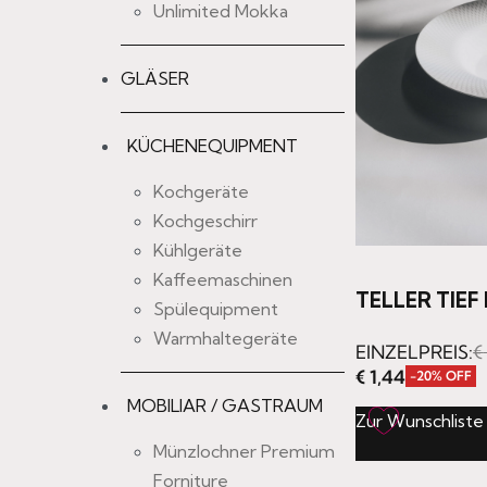
Unlimited Mokka
GLÄSER
KÜCHENEQUIPMENT
Kochgeräte
Kochgeschirr
Kühlgeräte
Kaffeemaschinen
TELLER TIEF
Spülequipment
Warmhaltegeräte
EINZELPREIS:
€
€
1,44
-20% OFF
MOBILIAR / GASTRAUM
Zur Wunschliste
Münzlochner Premium
Forniture