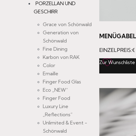
PORZELLAN UND
GESCHIRR
Grace von Schönwald
Generation von
MENÜGABEL
Schönwald
Fine Dining
EINZELPREIS:
€
Karbon von RAK
Zur Wunschliste
Color
Emaille
Finger Food Glas
Eco „NEW“
Finger Food
Luxury Line
„Reflections“
Unlimited & Event -
Schönwald