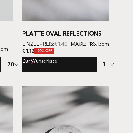
PLATTE OVAL REFLECTIONS
EINZELPREIS:
€
1,40
MAßE:
18x13cm
2cm
€
1,12
-20% OFF
Zur Wunschliste