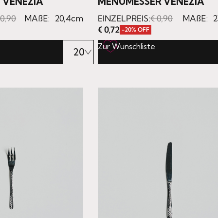
 VENEZIA
MENÜMESSER VENEZIA
0,90
MAßE:
20,4cm
EINZELPREIS:
€
0,90
MAßE:
2
€
0,72
-20% OFF
Zur Wunschliste