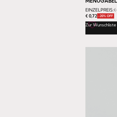
MENÜGABEL
EINZELPREIS:
€
€
0,72
-20% OFF
Zur Wunschliste