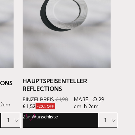
HAUPTSPEISENTELLER
IONS
REFLECTIONS
EINZELPREIS:
€
1,90
MAßE:
Ø 29
 2cm
€
1,52
cm, h 2cm
-20% OFF
Zur Wunschliste