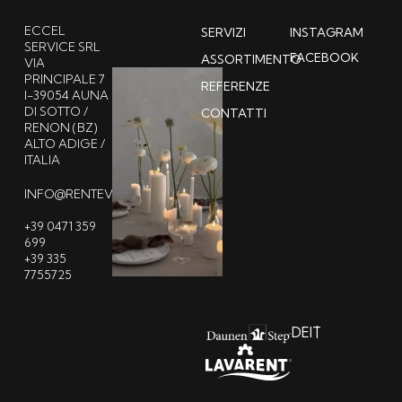
ECCEL
SERVIZI
INSTAGRAM
SERVICE SRL
FACEBOOK
ASSORTIMENTO
VIA
PRINCIPALE 7
REFERENZE
I-39054 AUNA
DI SOTTO /
CONTATTI
RENON (BZ)
ALTO ADIGE /
ITALIA
INFO@RENTEVENT.IT
+39 0471 359
699
+39 335
7755725
DE
IT