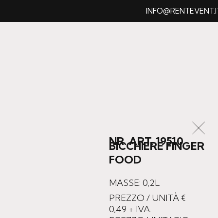
INFO@RENTEVENT.IT
NR. ART. 19510
BICCHIERE FINGER
FOOD
MASSE: 0,2L
PREZZO / UNITÀ €
0,49
+ IVA.