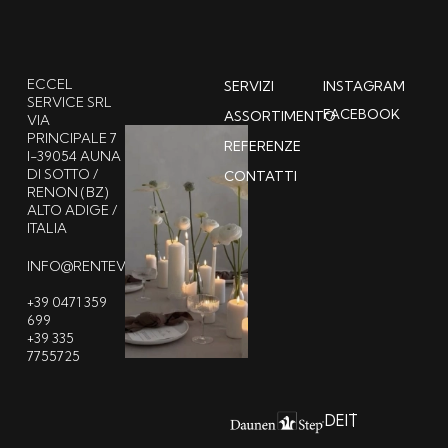
ECCEL
SERVIZI
INSTAGRAM
SERVICE SRL
FACEBOOK
ASSORTIMENTO
VIA
PRINCIPALE 7
REFERENZE
I-39054 AUNA
DI SOTTO /
CONTATTI
RENON (BZ)
ALTO ADIGE /
ITALIA
INFO@RENTEVENT.IT
+39 0471 359
699
+39 335
7755725
DE
IT