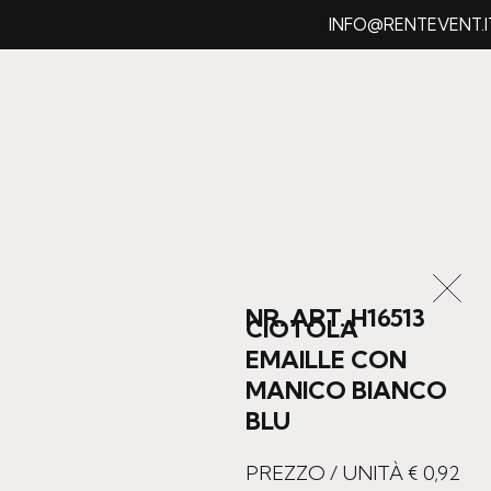
INFO@RENTEVENT.IT
NR. ART. H16513
CIOTOLA
EMAILLE CON
MANICO BIANCO
BLU
PREZZO / UNITÀ €
0,92