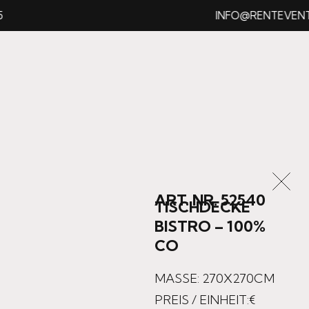
INFO@RENTEVENT.I
ART. NR. 52540
TISCHDECKE
BISTRO – 100%
CO
MASSE: 270X270CM
PREIS / EINHEIT:€