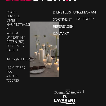
ECCEL
DIENSTLEISTUNGEN
INSTAGRAM
SERVICE
FACEBOOK
SORTIMENT
GMBH
HAUPTSTRASSE 7
REFERENZEN
I-39054
KONTAKT
UNTERINN /
RITTEN (BZ)
SÜDTIROL /
ITALIEN
INFO@RENTEVENT.IT
+39 0471 359
699
+39 335
7755725
DE
IT