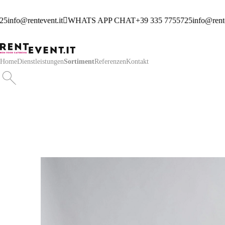
5
info@rentevent.it
WHATS APP CHAT
+39 335 7755725
info@renteve
Home
Dienstleistungen
Sortiment
Referenzen
Kontakt