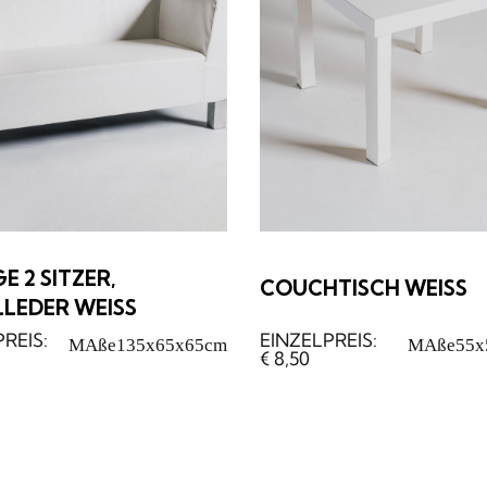
 2 SITZER,
COUCHTISCH WEISS
LEDER WEISS
MAße
135x65x65cm
MAße
55x
€
8,50