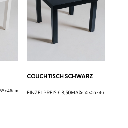
COUCHTISCH SCHWARZ
55x46cm
€
8,50
MAße
55x55x46