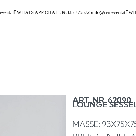
nt.it
WHATS APP CHAT
+39 335 7755725
info@rentevent.it
WHAT
ART. NR. 62090
LOUNGE SESSEL
MASSE: 93X75X75