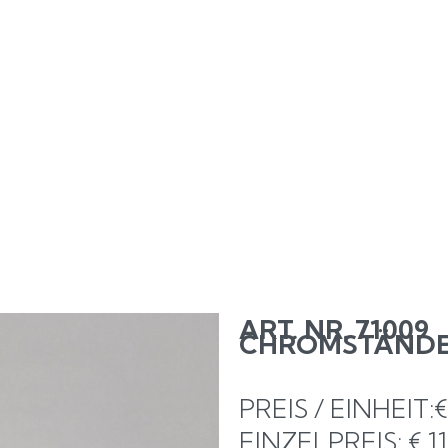
WHATS APP CHAT
ART. NR. 71009
CHROMSTÄNDE
PREIS / EINHEIT:
EINZELPREIS: € 