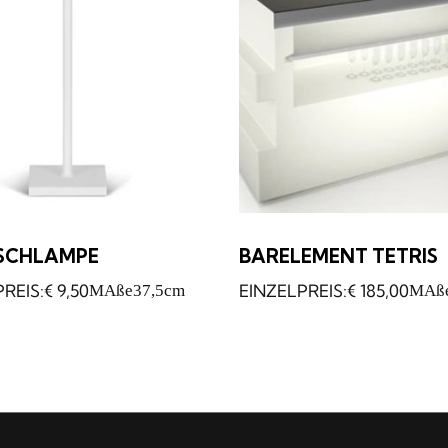
ISCHLAMPE
BARELEMENT TETRIS
€
9,50
€
185,00
MAße
37,5cm
MAß