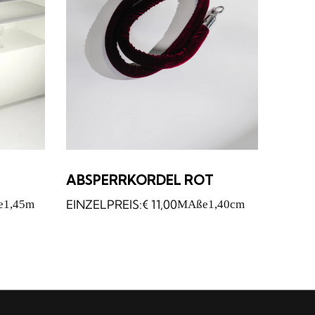
ABSPERRKORDEL ROT
€
11,00
e
1,45m
MAße
1,40cm