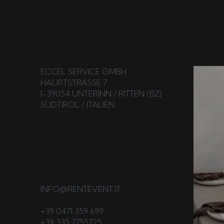
ECCEL SERVICE GMBH
HAUPTSTRASSE 7
I-39054 UNTERINN / RITTEN (BZ)
SÜDTIROL / ITALIEN
INFO@RENTEVENT.IT
+39 0471 359 699
+39 335 7755725