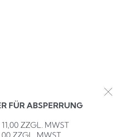
+39 335 7755725
R FÜR ABSPERRUNG
€
11,00
ZZGL. MWST
11,00 ZZGL. MWST